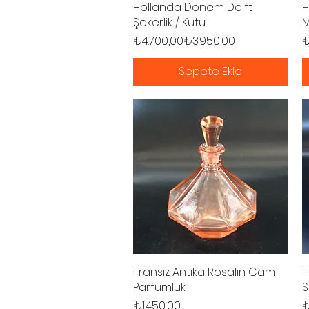
Hollanda Dönem Delft
Hızlı Bakış
H
Şekerlik / Kutu
M
Normal Fiyat
İndirimli Fiyat
F
₺4.700,00
₺3.950,00
₺
Sepete Ekle
Fransız Antika Rosalin Cam
Hızlı Bakış
H
Parfümlük
S
Fiyat
F
₺1.450,00
₺