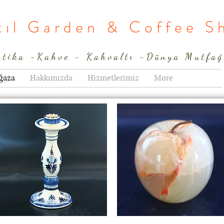
rtıl Garden & Coffee S
ntika -Kahve - Kahvaltı -Dünya Mutfağ
ğaza
Hakkımızda
Hizmetlerimiz
More