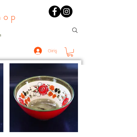
hop
ı
Giriş