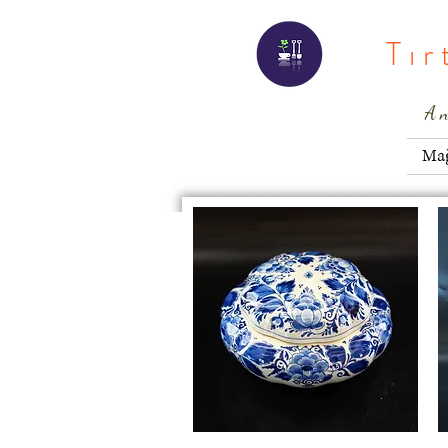
Tı
A
Ma