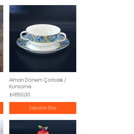
Alman Dönem Çorbalık /
Hızlı Bakış
Konsome
Fiyat
₺1.650,00
Sepete Ekle