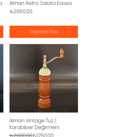
a
Alman Retro Salata Kasesi
Hızlı Bakış
Fiyat
₺2.650,00
Sepete Ekle
Alman Vintage Tuz /
Hızlı Bakış
Karabiber Değirmeni
Normal Fiyat
İndirimli Fiyat
₺2.000,00
₺1.250,00