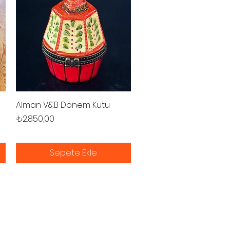
Alman V&B Dönem Kutu
Hızlı Bakış
Fiyat
₺2.850,00
Sepete Ekle