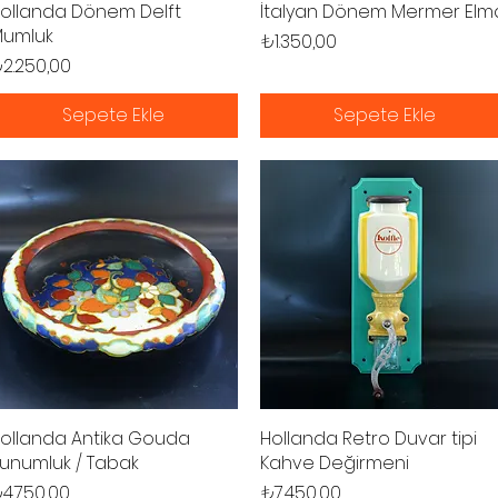
ollanda Dönem Delft
Hızlı Bakış
İtalyan Dönem Mermer Elm
Hızlı Bakış
umluk
Fiyat
₺1.350,00
iyat
2.250,00
Sepete Ekle
Sepete Ekle
ollanda Antika Gouda
Hızlı Bakış
Hollanda Retro Duvar tipi
Hızlı Bakış
unumluk / Tabak
Kahve Değirmeni
iyat
Fiyat
4.750,00
₺7.450,00