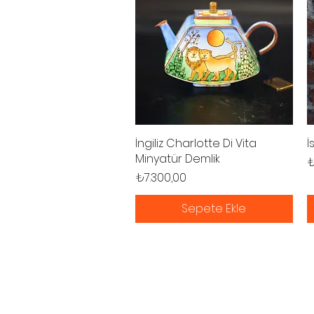
İngiliz Charlotte Di Vita
Hızlı Bakış
İ
Minyatür Demlik
F
₺
Fiyat
₺7.300,00
Sepete Ekle