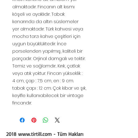
almaktadır. Fincanın alt kısmı
köşeli ve ayaklıdır. Tabak
kenarında da altın süslemeler
yer almaktadır. Türk kahvesi veya
mocha tarzı kahve çeşitleri için
uygun büyüklüktedir. İnce
porselenden yapılmış, kaliteli bir
parçadır. Orjinal damgalı ve tektir.
Temiz ve sağlamdır.. Kırık, çatlak
veya atık yoktur. Fincan yükseklik :
4 cm, çap : 7,5 cm, en : 9 cm.
tabak çapı : 12 cm. Çok kibar ve şık,
keyifle kullanıabilecek bir vintage
fincandır.
2018
www.tirtill.com
- Tüm Hakları