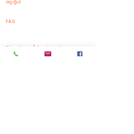
açığız
FAQ
Bize Yazın / Contact Us
Send