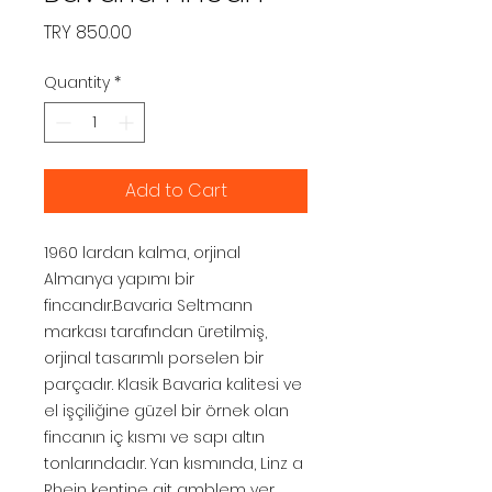
Price
TRY 850.00
Quantity
*
Add to Cart
1960 lardan kalma, orjinal
Almanya yapımı bir
fincandır.Bavaria Seltmann
markası tarafından üretilmiş,
orjinal tasarımlı porselen bir
parçadır. Klasik Bavaria kalitesi ve
el işçiliğine güzel bir örnek olan
fincanın iç kısmı ve sapı altın
tonlarındadır. Yan kısmında, Linz a
Rhein kentine ait amblem yer