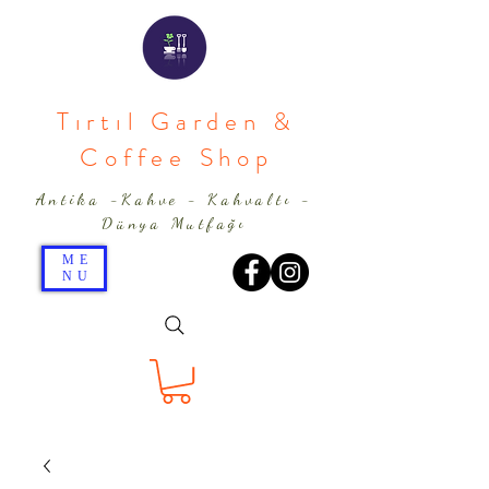
Tırtıl Garden &
Coffee Shop
Antika -Kahve - Kahvaltı -
Dünya Mutfağı
ME
NU