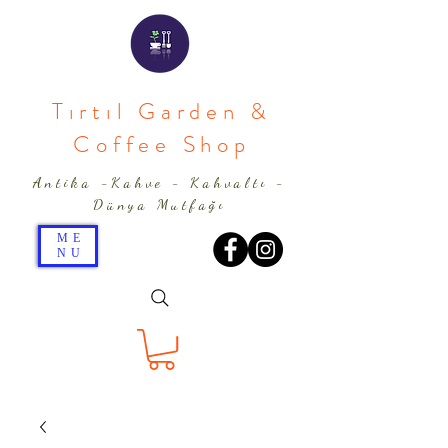
Tırtıl Garden &
Coffee Shop
Antika -Kahve - Kahvaltı -
Dünya Mutfağı
ME
NU