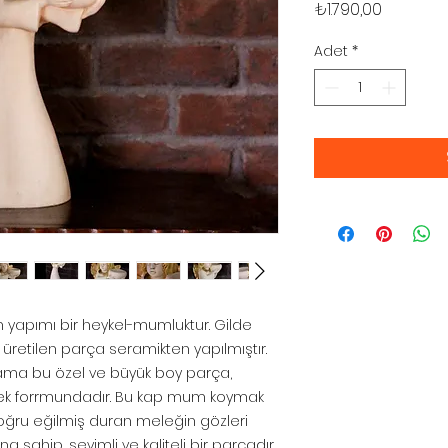
Fiyat
₺1.790,00
Adet
*
n yapımı bir heykel-mumluktur. Gilde
retilen parça seramikten yapılmıştır.
ma bu özel ve büyük boy parça,
lek forrmundadır. Bu kap mum koymak
 doğru eğilmiş duran meleğin gözleri
na sahip, sevimli ve kaliteli bir parçadır.