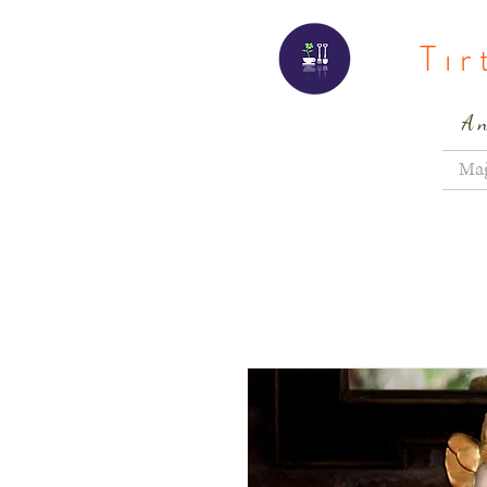
Tı
A
Ma