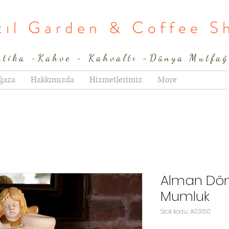
rtıl Garden & Coffee S
ntika -Kahve - Kahvaltı -Dünya Mutfağ
ğaza
Hakkımızda
Hizmetlerimiz
More
Alman Dön
Mumluk
Stok kodu: A03150