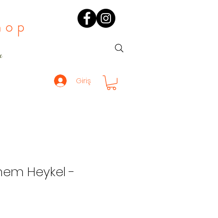
hop
ı
Giriş
em Heykel -