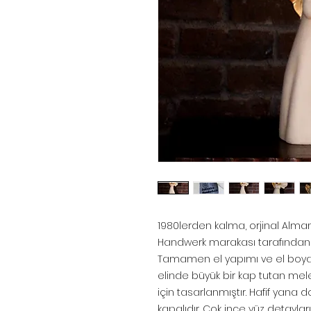
1980lerden kalma, orjinal Alma
Handwerk marakası tarafından ü
Tamamen el yapımı ve el boya
elinde büyük bir kap tutan me
için tasarlanmıştır. Hafif yana
kapalıdır. Çok ince yüz detayları