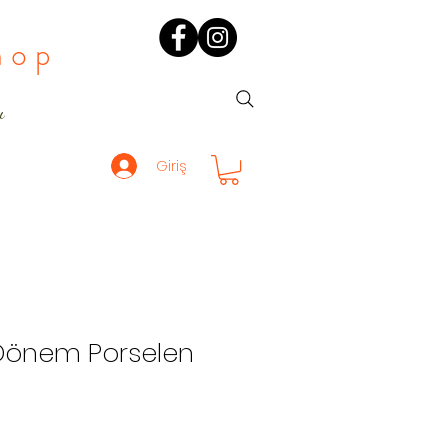
hop
ı
Giriş
Dönem Porselen