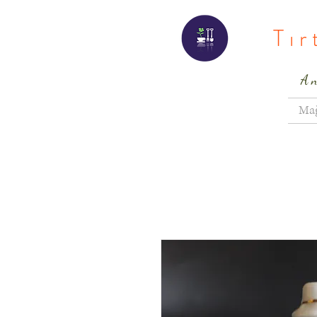
Tı
A
Ma