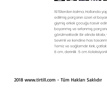
1970lerden kalma, Hollanda yap
edilmiş parçanın üzeri el boyama
giymiş erkek çocuğu tasvir edim
boyanmış ve sırlanmış parçanın
görülmektedir. Bir elinde kitabı
Sevimli ve kendine has tasarıma
Temiz ve sağlamdır. Kırık, çatlak v
6 cm, derinlik : 5 cm. Koleksiyonlu
2018
www.tirtill.com
- Tüm Hakları Saklıdır