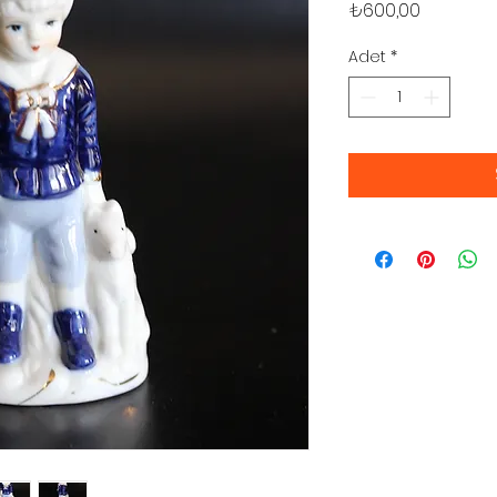
Fiyat
₺600,00
Adet
*