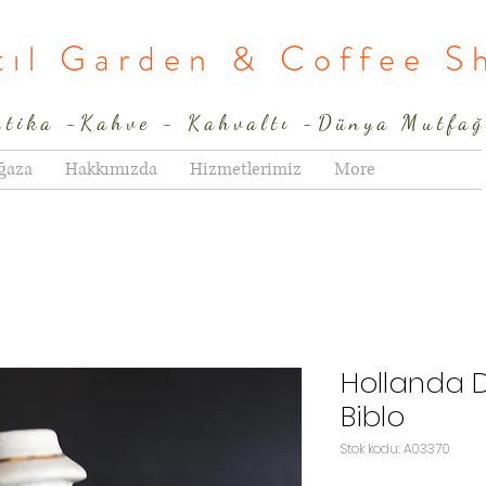
rtıl Garden & Coffee S
ntika -Kahve - Kahvaltı -Dünya Mutfağ
ğaza
Hakkımızda
Hizmetlerimiz
More
Hollanda 
Biblo
Stok kodu: A03370