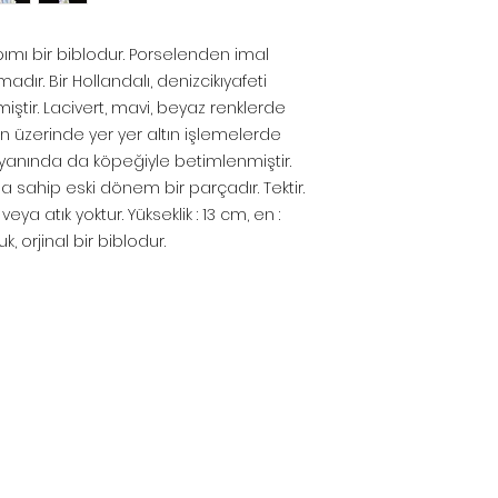
ımı bir biblodur. Porselenden imal
dır. Bir Hollandalı, denizcikıyafeti
iştir. Lacivert, mavi, beyaz renklerde
 üzerinde yer yer altın işlemelerde
, yanında da köpeğiyle betimlenmiştir.
 sahip eski dönem bir parçadır. Tektir.
eya atık yoktur. Yükseklik : 13 cm, en :
k, orjinal bir biblodur.