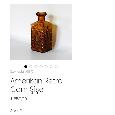
Stok kodu: A01173
Amerikan Retro
Cam Şişe
Fiyat
₺850,00
Adet
*