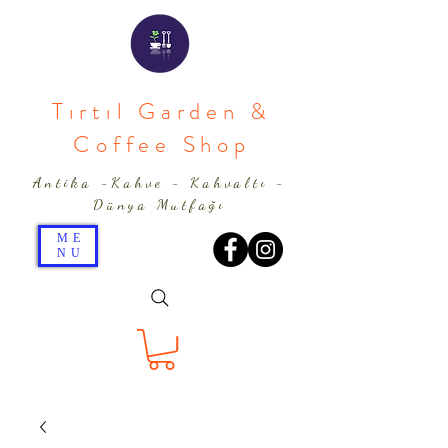
Tırtıl Garden &
Coffee Shop
Antika -Kahve - Kahvaltı -
Dünya Mutfağı
ME
NU