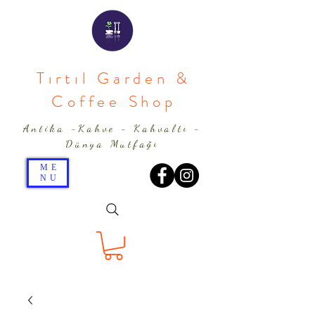
Tırtıl Garden &
Coffee Shop
Antika -Kahve - Kahvaltı -
Dünya Mutfağı
ME
NU