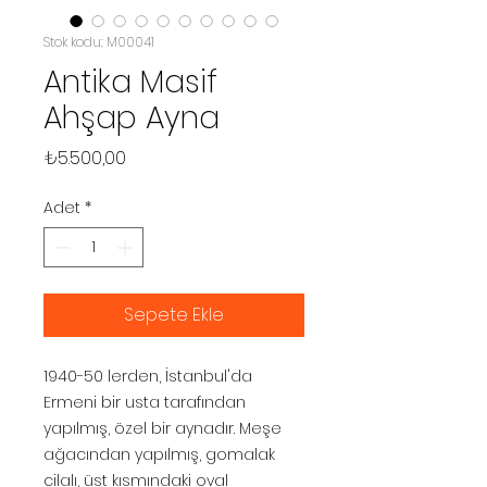
Stok kodu: M00041
Antika Masif
Ahşap Ayna
Fiyat
₺5.500,00
Adet
*
Sepete Ekle
1940-50 lerden, İstanbul'da
Ermeni bir usta tarafından
yapılmış, özel bir aynadır. Meşe
ağacından yapılmış, gomalak
cilalı, üst kısmındaki oval