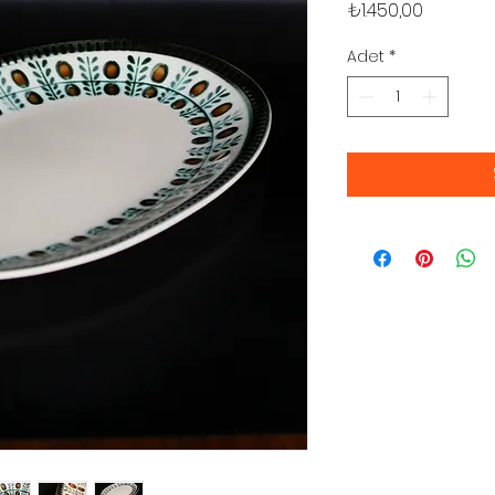
Fiyat
₺1.450,00
Adet
*