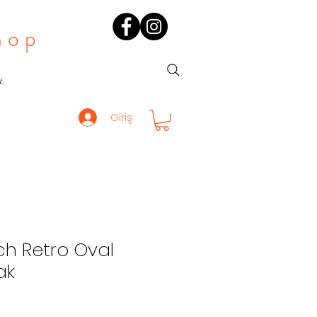
hop
ı
Giriş
ch Retro Oval
ak