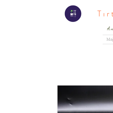
Tı
A
Ma