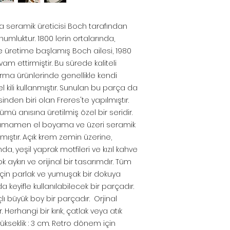
ka seramik üreticisi Boch tarafından
umluktur. 1800 lerin ortalarında,
e üretime başlamış Boch ailesi, 1980
am ettirmiştir. Bu sürede kaliteli
rma ürünlerinde genellikle kendi
l kili kullanmıştır. Sunulan bu parça da
nden biri olan Freres'te yapılmıştır.
nümü anısına üretilmiş özel bir seridir.
tamamen el boyama ve üzeri seramik
anmıştır. Açık krem zemin üzerine,
da, yeşil yaprak motfileri ve kızıl kahve
k aykırı ve orijinal bir tasarımdır. Tüm
 için parlak ve yumuşak bir dokuya
 keyifle kullanılabilecek bir parçadır.
 büyük boy bir parçadır. Orjinal
Herhangi bir kırık, çatlak veya atık
yükseklik : 3 cm. Retro dönem için