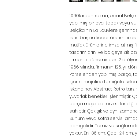
1960lardan kalma, orjinal Belçi
yapılmış bir oval tabak veya sun
Belçika'nın La Louvière şehrind
lerin başına kadar üretimini dev
mutfak ürünlerine imza atmış fi
tasarımlarını ve bölgeye ait öze
firmanın dönemindeki 2 atölyesi
1966 yılında, firmanın 125. yıl dö
Porselenden yapılmış parça, 
içerikli majolica tekniği ile sırl
İskandinav Abstract Retro tarzın
yuvarlak benekler işlenmiştir. Ço
parça majolica tarzı sırlandığı
sahiptir. Çok şık ve aynı zamanda
Sunum veya sofra servisi amaçlı
damgalıdır. Temiz ve sağlamdır. 
yoktur. En : 36 cm, Çap : 24 cm, 