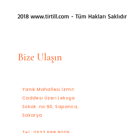
2018
www.tirtill.com
- Tüm Hakları Saklıdır
Bize Ulaşın
Yanık Mahallesi İzmit
Caddesi Üzeri Lekoşa
Sokak .no.90, Sapanca,
Sakarya
Tel : 0533 668 8009