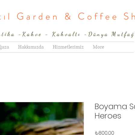
rtıl Garden & Coffee S
ntika -Kahve - Kahvaltı -Dünya Mutfağ
ğaza
Hakkımızda
Hizmetlerimiz
More
Boyama Sa
Heroes
Fiyat
₺800,00