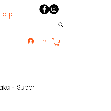
hop
ı
Giriş
ksı - Super