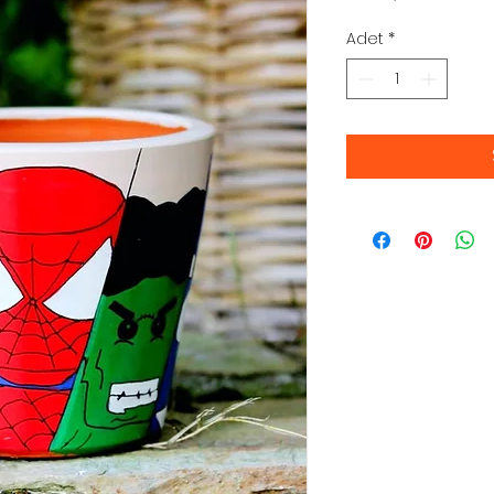
Adet
*