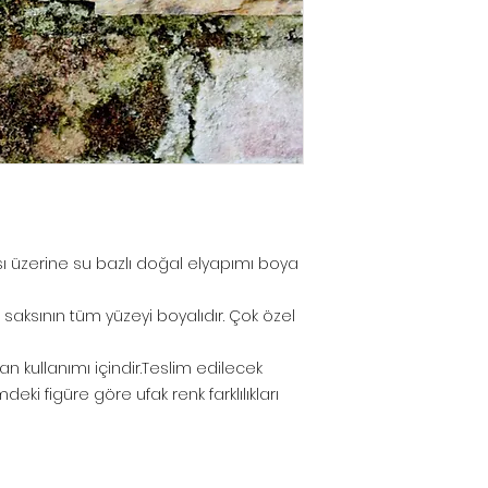
sı üzerine su bazlı doğal elyapımı boya
saksının tüm yüzeyi boyalıdır. Çok özel
n kullanımı içindir.Teslim edilecek
eki figüre göre ufak renk farklılıkları