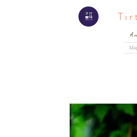
Tı
A
Ma