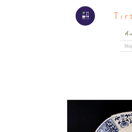
Tı
A
Ma