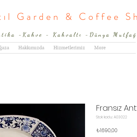
rtıl Garden & Coffee S
ntika -Kahve - Kahvaltı -Dünya Mutfağ
ğaza
Hakkımızda
Hizmetlerimiz
More
Fransız An
Stok kodu: A03022
Fiyat
₺1.690,00