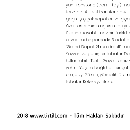
yani Ironstone (demir taşı) ma
tarzda eski usul transfer baskı 
geçmiş çiçek sepetleri ve çiçe
özel tasarımının uç kısımları yu
üzerine kovablt mavinin farklı 
el yapımı bir parçadır. 3 adet
"Grand Depot 21 rue droult" mar
Yayvan ve geniş bir tabaktır. 
kullanılabilir. Tektir. Gayet temiz
yoktur. Yaşına bağlı hafif sır ça
cm, boy : 25 cm, yükseklik : 2 cm
tabaktır. Koleksiyonluktur.
2018
www.tirtill.com
- Tüm Hakları Saklıdır