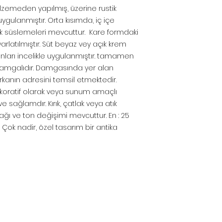
lzemeden yapılmış, üzerine rustik
uygulanmıştır. Orta kısımda, iç içe
k süslemeleri mevcuttur. Kare formdaki
varlatılmıştır. Süt beyaz vey açık krem
tonları incelikle uygulanmıştır. tamamen
 damgalıdır. Damgasında yer alan
kanın adresini temsil etmektedir.
Dekoratif olarak veya sunum amaçlı
 ve sağlamdır. Kırık, çatlak veya atık
tlağı ve ton değişimi mevcuttur. En : 25
. Çok nadir, özel tasarım bir antika