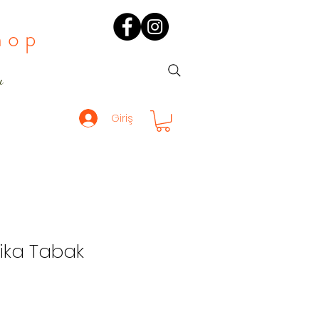
hop
ı
Giriş
tika Tabak