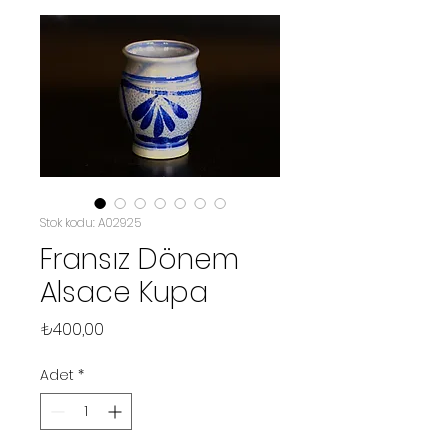
Stok kodu: A02925
Fransız Dönem
Alsace Kupa
Fiyat
₺400,00
Adet
*