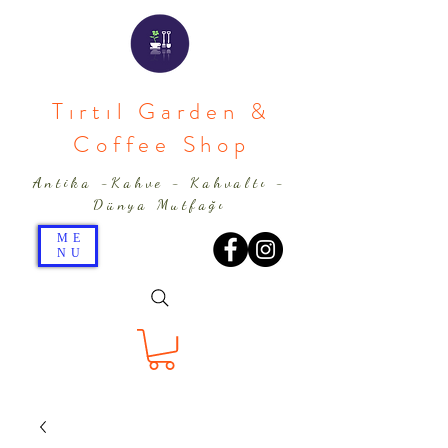
Tırtıl Garden &
Coffee Shop
Antika -Kahve - Kahvaltı -
Dünya Mutfağı
ME
NU