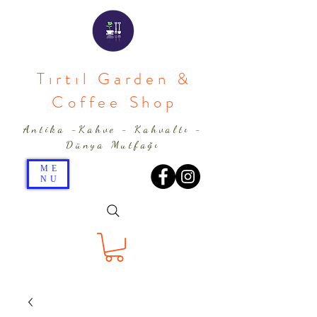
Tırtıl Garden &
Coffee Shop
Antika -Kahve - Kahvaltı -
Dünya Mutfağı
ME
NU