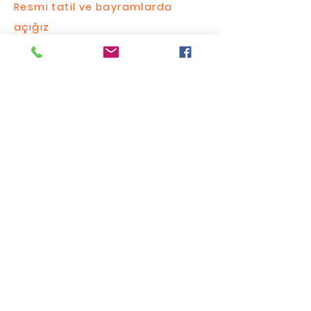
Resmi tatil ve bayramlarda
açığız
FAQ
Bize Yazın / Contact Us