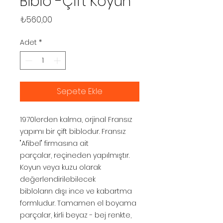
Biblo -Çift Koyun
Fiyat
₺560,00
Adet
*
Sepete Ekle
1970lerden kalma, orjinal Fransız
yapımı bir çift biblodur. Fransız
"Afibel" firmasına ait
parçalar, reçineden yapılmıştır.
Koyun veya kuzu olarak
değerlendirilebilecek
bibloların dışı ince ve kabartma
formludur. Tamamen el boyama
parçalar, kirli beyaz - bej renkte,