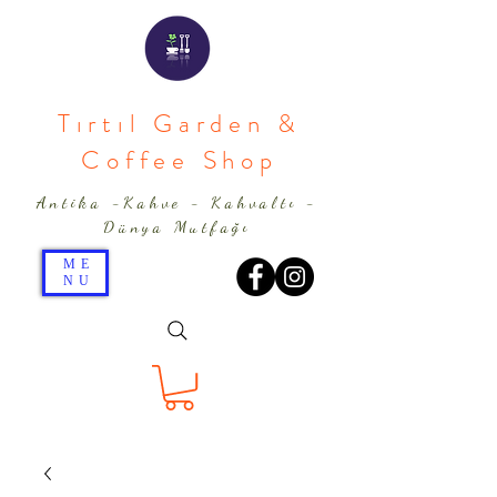
Tırtıl Garden &
Coffee Shop
Antika -Kahve - Kahvaltı -
Dünya Mutfağı
ME
NU