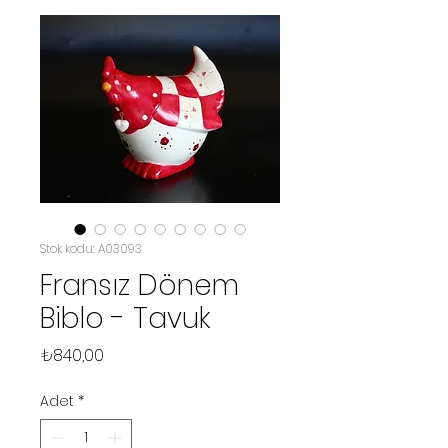
Stok kodu: A03093
Fransız Dönem
Biblo - Tavuk
Fiyat
₺840,00
Adet
*