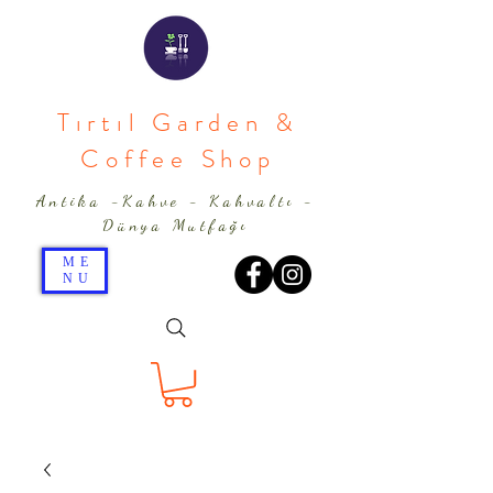
Tırtıl Garden &
Coffee Shop
Antika -Kahve - Kahvaltı -
Dünya Mutfağı
ME
NU