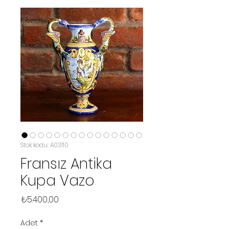
Stok kodu: A03110
Fransız Antika
Kupa Vazo
Fiyat
₺5.400,00
Adet
*