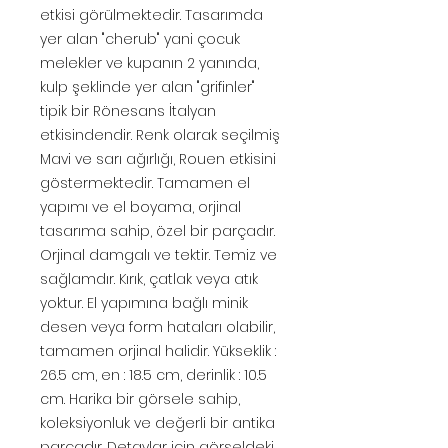
etkisi görülmektedir. Tasarımda
yer alan "cherub" yani çocuk
melekler ve kupanın 2 yanında,
kulp şeklinde yer alan "grifinler"
tipik bir Rönesans İtalyan
etkisindendir. Renk olarak seçilmiş
Mavi ve sarı ağırlığı, Rouen etkisini
göstermektedir. Tamamen el
yapımı ve el boyama, orjinal
tasarıma sahip, özel bir parçadır.
Orjinal damgalı ve tektir. Temiz ve
sağlamdır. Kırık, çatlak veya atık
yoktur. El yapımına bağlı minik
desen veya form hataları olabilir,
tamamen orjinal halidir. Yükseklik :
26.5 cm, en : 18.5 cm, derinlik : 10.5
cm. Harika bir görsele sahip,
koleksiyonluk ve değerli bir antika
parçadır. Detaylar için görseldeki