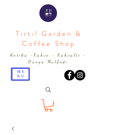
Tırtıl Garden &
Coffee Shop
Antika -Kahve - Kahvaltı -
Dünya Mutfağı
ME
NU