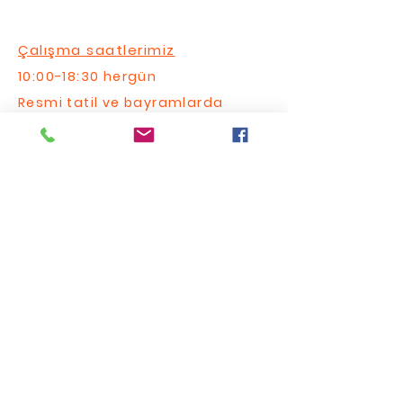
Çalışma saatlerimiz
10:00-18:30 hergün
Resmi tatil ve bayramlarda
açığız
FAQ
Bize Yazın / Contact Us