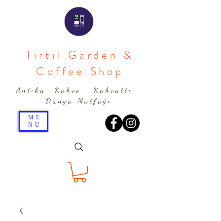
Tırtıl Garden &
Coffee Shop
Antika -Kahve - Kahvaltı -
Dünya Mutfağı
ME
NU