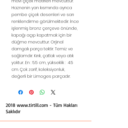
mavi çiçek motifleri mevcuttur.
Haznenin yan kısmında ayrıca
pembe çiçek desenleri ve sarı
renklendirme görülmektedir. İnce
işlenmiş bronz çerçeve önünde,
kapağı açıp kapatmak için bir
düğme mevcuttur. Orjinal
damgalı parça tektir. Temiz ve
sağlamdır. Kırık, çatlak veya atık
yoktur. .En : 5.5 cm, yükseklik : 4.5
cm. Çok zarif, koleksiyonluk,
değerli bir Limoges parçadır.
2018
www.tirtill.com
- Tüm Hakları
Saklıdır