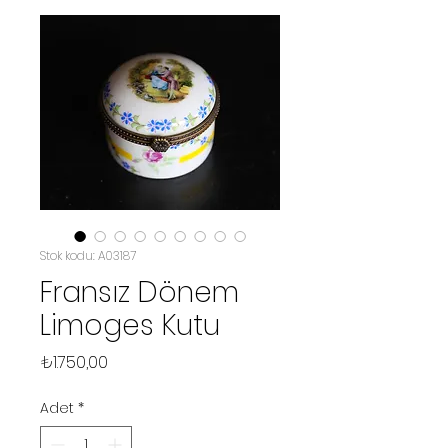
Stok kodu: A03187
Fransız Dönem
Limoges Kutu
Fiyat
₺1.750,00
Adet
*