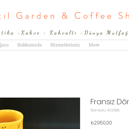
rtıl Garden & Coffee S
ntika -Kahve - Kahvaltı -Dünya Mutfağ
ğaza
Hakkımızda
Hizmetlerimiz
More
Fransız D
Stok kodu: A03588
Fiyat
₺2.950,00