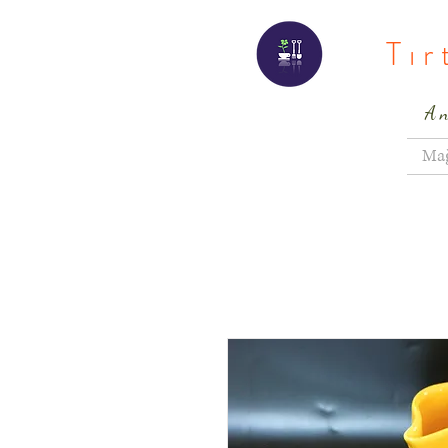
Tı
A
Ma