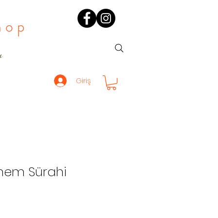
hop
ı
Giriş
önem Sürahi