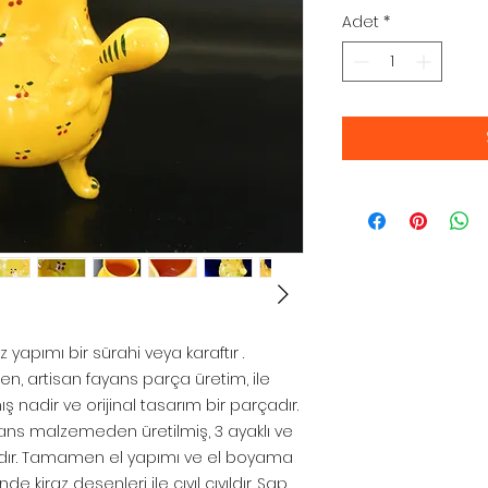
Adet
*
 yapımı bir sürahi veya karaftır .
n, artisan fayans parça üretim, ile
 nadir ve orijinal tasarım bir parçadır.
yans malzemeden üretilmiş, 3 ayaklı ve
ımdır. Tamamen el yapımı ve el boyama
de kiraz desenleri ile cıvıl cıvıldır. Sap