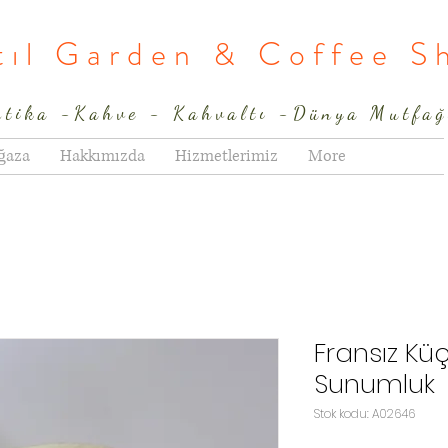
rtıl Garden & Coffee S
ntika -Kahve - Kahvaltı -Dünya Mutfağ
ğaza
Hakkımızda
Hizmetlerimiz
More
Fransız Kü
Sunumluk
Stok kodu: A02646