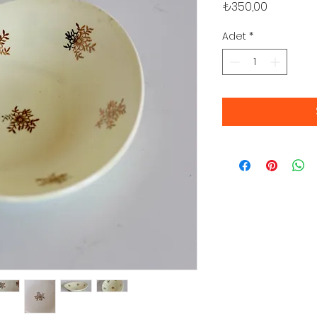
Fiyat
₺350,00
Adet
*