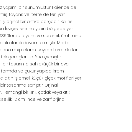
ız yapımı bir sunumluktur. Faience de
miş, fayans ve "terre de fer" yani
 orjinal bir antika parçadır. Salins
 İsviçre sınırına yakın bölgede yer
, 1850lerde fayans ve seramik üretimine
lıklı olarak devam etmiştir. Marka
elene rakip olarak sayılan terre de fer
fak gereçleri ile öne çıkmıştır.
l bir tasarıma sahipküçük bir oval
lı formda ve çukur yapıda, krem
a altın işlemeli küçük çiçek motifleri yer
 bir tasarıma sahiptir. Orjinal
Herhangi bir kırık, çatlak veya atık
kseklik : 2 cm. İnce ve zarif orjinal