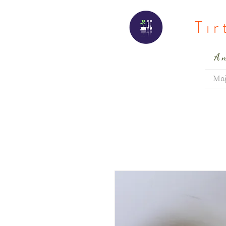
Tı
A
Ma