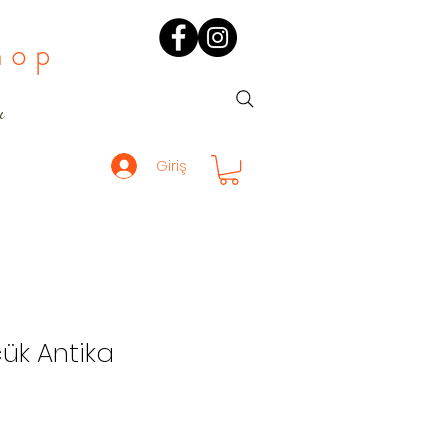
hop
ı
Giriş
çük Antika