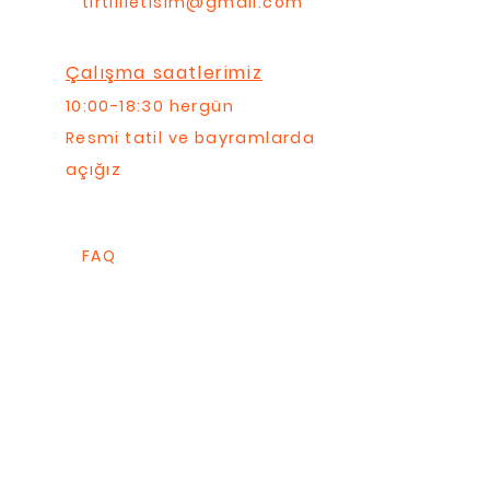
tirtililetisim@gmail.com
Çalışma saatlerimiz
10:00-18:30 hergün
Resmi tatil ve bayramlarda
açığız
FAQ