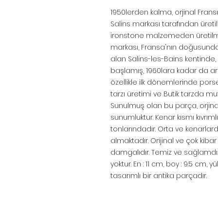
1950lerden kalma, orjinal Frans
Salins markası tarafından üretil
ironstone malzemeden üretilmiş,
markası, Fransa'nın doğusundan
alan Salins-les-Bains kentinde
başlamış, 1960lara kadar da ara
özellikle ilk dönemlerinde pors
tarzı üretimi ve Butik tarzda mut
Sunulmuş olan bu parça, orjina
sunumluktur. Kenar kısmı kıvrım
tonlarındadır. Orta ve kenarlard
almaktadır. Orijinal ve çok kibar
damgalıdır. Temiz ve sağlamdır. 
yoktur. En : 11 cm, boy : 9.5 cm, yü
tasarımlı bir antika parçadır.