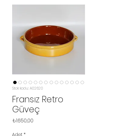
Stok kodu: A02620
Fransız Retro
Güveç
Fiyat
₺1.650,00
Adet
*