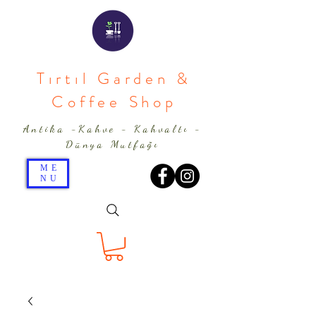
Tırtıl Garden &
Coffee Shop
Antika -Kahve - Kahvaltı -
Dünya Mutfağı
ME
NU