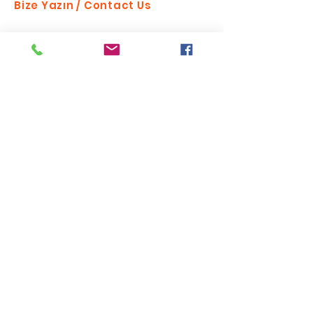
Bize Yazın / Contact Us
Send
Bizi takip edin
Listemize katılın