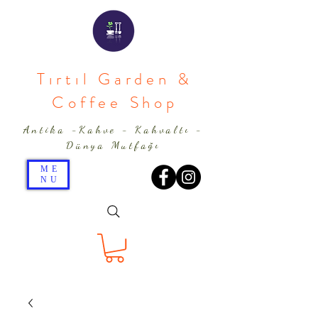
Tırtıl Garden &
Coffee Shop
Antika -Kahve - Kahvaltı -
Dünya Mutfağı
ME
NU