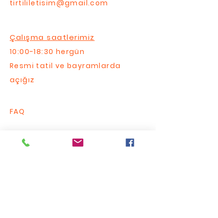
tirtililetisim@gmail.com
Çalışma saatlerimiz
10:00-18:30 hergün
Resmi tatil ve bayramlarda
açığız
FAQ
Bize Yazın / Contact Us