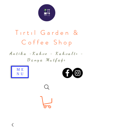
Tırtıl Garden &
Coffee Shop
Antika -Kahve - Kahvaltı -
Dünya Mutfağı
ME
NU