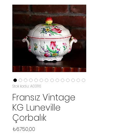
Stok kodu: A03116
Fransız Vintage
KG Luneville
Çorbalık
Fiyat
₺6.750,00