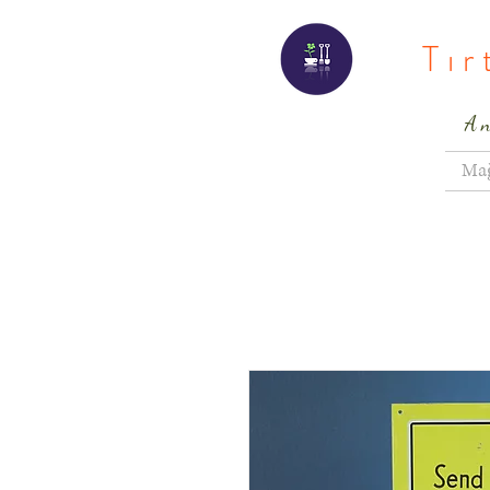
Tı
A
Ma