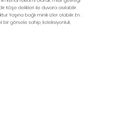
nın kendi reklamı olarak, mısır gevreği
r. Köşe delikleri ile duvara asılabilir.
tur. Yaşına bağlı minik izler olabilir. En :
el bir görsele sahip, koleksiyonluk,