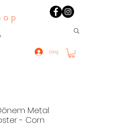
hop
ı
Giriş
Dönem Metal
oster - Corn