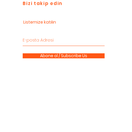
Bizi takip edin
Listemize katılın
Abone ol / Subscribe Us