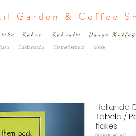
rtıl Garden & Coffee S
ntika -Kahve - Kahvaltı -Dünya Mutfağ
ğaza
Hakkımızda
Hizmetlerimiz
More
Hollanda 
Tabela / P
flakes
Stok kodu: A03437