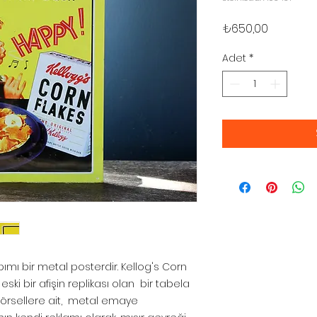
Fiyat
₺650,00
Adet
*
ımı bir metal posterdir. Kellog's Corn
ski bir afişin replikası olan bir tabela
 görsellere ait, metal emaye