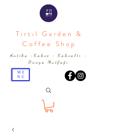
Tırtıl Garden &
Coffee Shop
Antika -Kahve - Kahvaltı -
Dünya Mutfağı
ME
NU