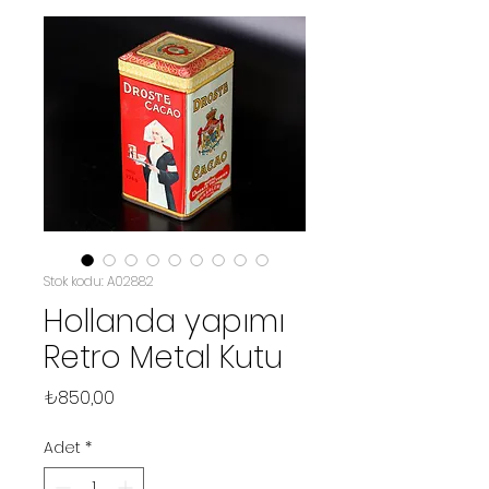
Stok kodu: A02882
Hollanda yapımı
Retro Metal Kutu
Fiyat
₺850,00
Adet
*