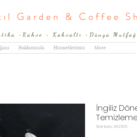
rtıl Garden & Coffee S
ntika -Kahve - Kahvaltı -Dünya Mutfağ
ğaza
Hakkımızda
Hizmetlerimiz
More
İngiliz Dö
Temizleme
Stok kodu: A02606