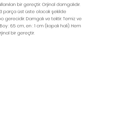
lanılan bir gereçtir. Orjinal damgalıdır.
, 3 parça üst üste olacak şekilde
pipo gerecidir. Damgalı ve tektir. Temiz ve
 Boy : 6.5 cm, en : 1 cm (kapalı hali). Hem
jinal bir gereçtir.