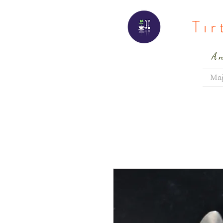
Tı
A
Ma