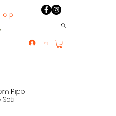
hop
ı
Giriş
nem Pipo
 Seti