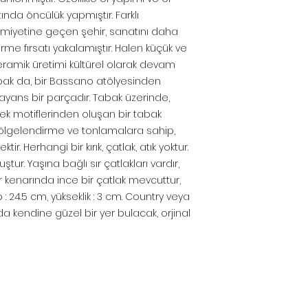
da öncülük yapmıştır. Farklı
kimiyetine geçen şehir, sanatını daha
irme fırsatı yakalamıştır. Halen küçük ve
seramik üretimi kültürel olarak devam
abak da, bir Bassano atölyesinden
fayans bir parçadır. Tabak üzerinde,
k motiflerinden oluşan bir tabak
 gölgelendirme ve tonlamalara sahip,
tir. Herhangi bir kırık, çatlak, atık yoktur.
ur. Yaşına bağlı sır çatlakları vardır,
ir kenarında ince bir çatlak mevcuttur,
: 24.5 cm, yükseklik : 3 cm. Country veya
 kendine güzel bir yer bulacak, orjinal