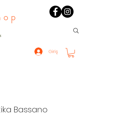
hop
ı
Giriş
tika Bassano