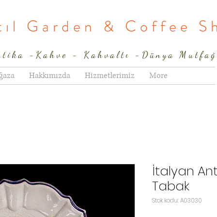
rtıl Garden & Coffee S
ntika -Kahve - Kahvaltı -Dünya Mutfağ
ğaza
Hakkımızda
Hizmetlerimiz
More
İtalyan An
Tabak
Stok kodu: A03030