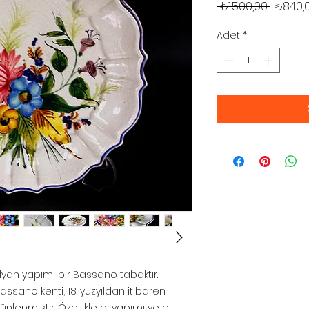
Normal
 ₺1.500,00 
₺840,
Fiyat
Adet
*
alyan yapımı bir Bassano tabaktır.
assano kenti, 18. yüzyıldan itibaren
ünlenmiştir. Özellikle el yapımı ve el