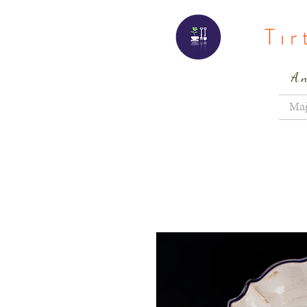
Tı
A
Ma