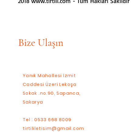
2018
www.tirtill.com
- Tüm Hakları Saklıdır
Bize Ulaşın
Yanık Mahallesi İzmit
Caddesi Üzeri Lekoşa
Sokak .no.90, Sapanca,
Sakarya
Tel : 0533 668 8009
tirtililetisim@gmail.com