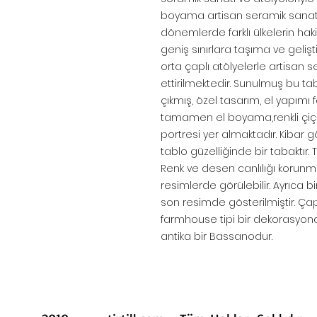
boyama artisan seramik sanatın
dönemlerde farklı ülkelerin ha
geniş sınırlara taşıma ve gelişt
orta çaplı atölyelerle artisan 
ettirilmektedir. Sunulmuş bu t
çıkmış, özel tasarım, el yapımı 
tamamen el boyama,renkli çiçe
portresi yer almaktadır. Kibar
tablo güzelliğinde bir tabaktır. Tek
Renk ve desen canlılığı korunmuşt
resimlerde görülebilir. Ayrıca b
son resimde gösterilmiştir. Çap 
farmhouse tipi bir dekorasyonda
antika bir Bassanodur.