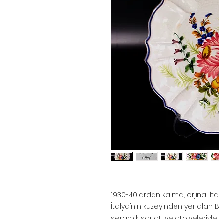
1930-40lardan kalma, orjinal İt
İtalya'nın kuzeyinden yer alan B
seramik sanatı ve atölyeleriyle 