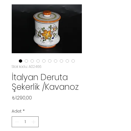
Stok kodu: A02466
İtalyan Deruta
Şekerlik /Kavanoz
Fiyat
₺1.290,00
Adet
*