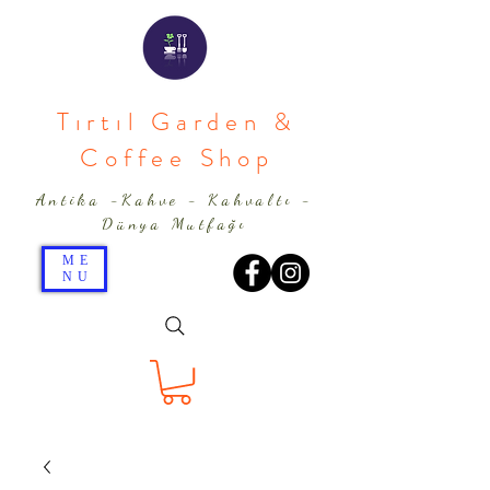
Tırtıl Garden &
Coffee Shop
Antika -Kahve - Kahvaltı -
Dünya Mutfağı
ME
NU