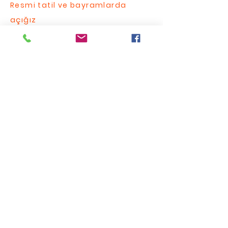
Resmi tatil ve bayramlarda
açığız
FAQ
Bize Yazın / Contact Us