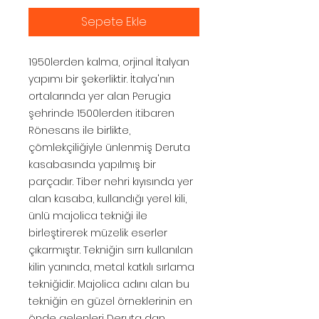
Sepete Ekle
1950lerden kalma, orjinal İtalyan
yapımı bir şekerliktir. İtalya'nın
ortalarında yer alan Perugia
şehrinde 1500lerden itibaren
Rönesans ile birlikte,
çömlekçiliğiyle ünlenmiş Deruta
kasabasında yapılmış bir
parçadır. Tiber nehri kıyısında yer
alan kasaba, kullandığı yerel kili,
ünlü majolica tekniği ile
birleştirerek müzelik eserler
çıkarmıştır. Tekniğin sırrı kullanılan
kilin yanında, metal katkılı sırlama
tekniğidir. Majolica adını alan bu
tekniğin en güzel örneklerinin en
önde gelenleri Deruta dan