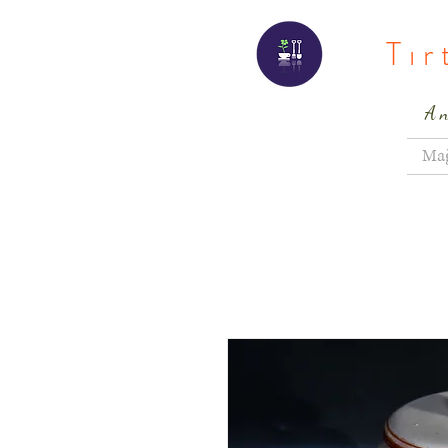
Tı
A
Ma