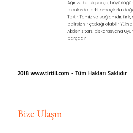
Ağır ve kalıplı parça, büyüklüğ
alanlarda farklı amaçlarla değerl
Tektir. Temiz ve sağlamdır. Kırık,
belirsiz sır çatlağı olabilir. Yüks
Akdeniz tarzı dekorasyona uyum 
parçadır.
2018
www.tirtill.com
- Tüm Hakları Saklıdır
Bize Ulaşın