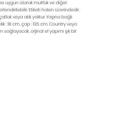
üne uygun olarak mutfak ve diğer
endirilebilir. Etiketi halen üzerindedir.
 çatlak veya atık yoktur. Yaşına bağlı
eklik : 18 cm, çap : 13.5 cm. Country veya
sağlayacak, orjinal el yapımı şık bir