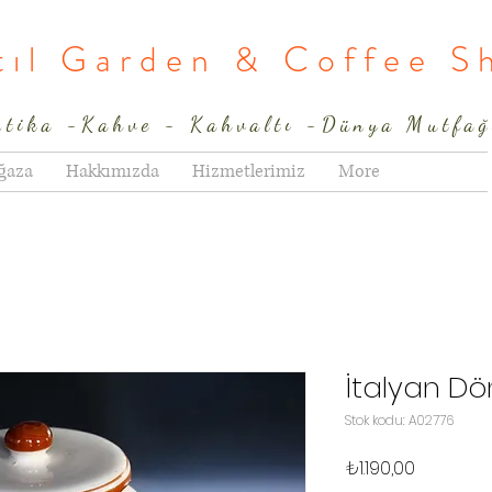
rtıl Garden & Coffee S
ntika -Kahve - Kahvaltı -Dünya Mutfağ
ğaza
Hakkımızda
Hizmetlerimiz
More
İtalyan D
Stok kodu: A02776
Fiyat
₺1.190,00