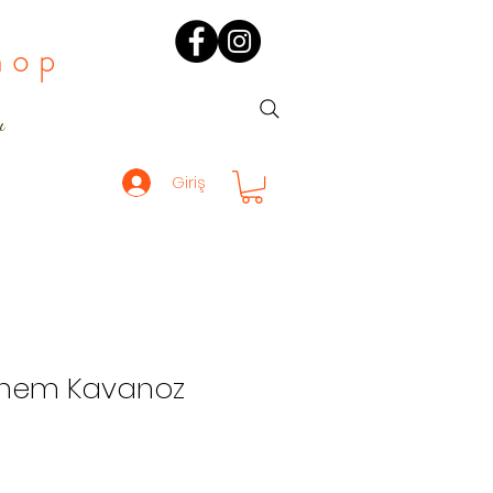
hop
ı
Giriş
önem Kavanoz