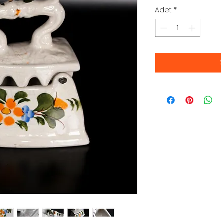
Adet
*