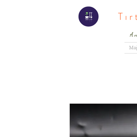
Tı
A
Ma