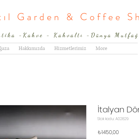
rtıl Garden & Coffee S
ntika -Kahve - Kahvaltı -Dünya Mutfağ
ğaza
Hakkımızda
Hizmetlerimiz
More
İtalyan D
Stok kodu: A02829
Fiyat
₺1.450,00