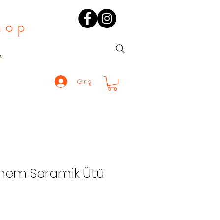
hop
ı
Giriş
önem Seramik Ütü