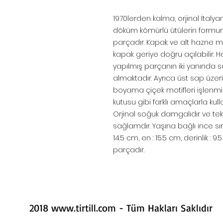
1970lerden kalma, orjinal İtaly
döküm kömürlü ütülerin formun
parçadır. Kapak ve alt hazne met
kapak geriye doğru açılabilir. H
yapılmış parçanın iki yanında s
almaktadır. Ayrıca üst sap üzeri
boyama çiçek motifleri işlenmişt
kutusu gibi farklı amaçlarla kull
Orjinal soğuk damgalıdır ve tektir
sağlamdır. Yaşına bağlı ince sır 
14.5 cm, en : 15.5 cm, derinlik : 9
parçadır.
2018
www.tirtill.com
- Tüm Hakları Saklıdır