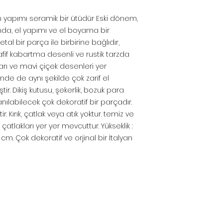
an yapımı seramik bir ütüdür Eski dönem,
da, el yapımı ve el boyama bir
al bir parça ile birbirine bağlıdır,
afif kabartma desenli ve rustik tarzda
arı ve mavi çiçek desenleri yer
nde de aynı şekilde çok zarif el
ir. Dikiş kutusu, şekerlik, bozuk para
anılabilecek çok dekoratif bir parçadır.
. Kırık, çatlak veya atık yoktur. temiz ve
çatlakları yer yer mevcuttur. Yükseklik :
.5 cm. Çok dekoratif ve orjinal bir İtalyan