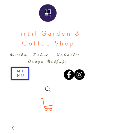
Tırtıl Garden &
Coffee Shop
Antika -Kahve - Kahvaltı -
Dünya Mutfağı
ME
NU