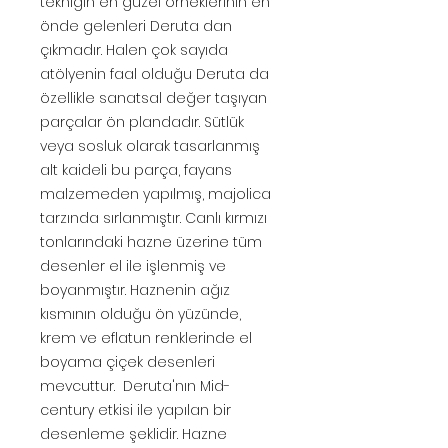
tekniğin en güzel örneklerinin en
önde gelenleri Deruta dan
çıkmadır. Halen çok sayıda
atölyenin faal olduğu Deruta da
özellikle sanatsal değer taşıyan
parçalar ön plandadır. Sütlük
veya sosluk olarak tasarlanmış
alt kaideli bu parça, fayans
malzemeden yapılmış, majolica
tarzında sırlanmıştır. Canlı kırmızı
tonlarındaki hazne üzerine tüm
desenler el ile işlenmiş ve
boyanmıştır. Haznenin ağız
kısmının olduğu ön yüzünde,
krem ve eflatun renklerinde el
boyama çiçek desenleri
mevcuttur. Deruta'nın Mid-
century etkisi ile yapılan bir
desenleme şeklidir. Hazne