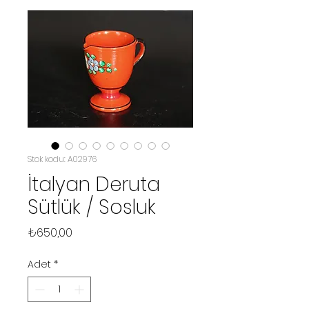
Stok kodu: A02976
İtalyan Deruta
Sütlük / Sosluk
Fiyat
₺650,00
Adet
*