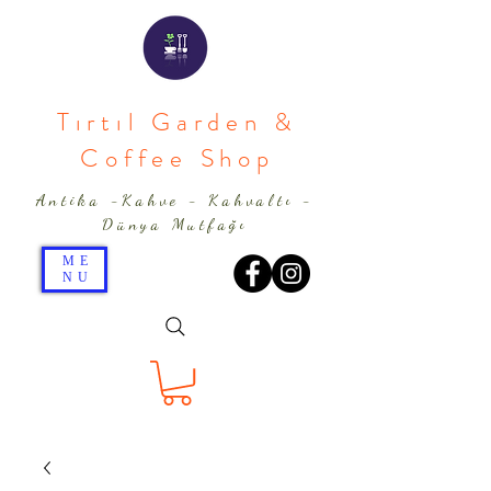
Tırtıl Garden &
Coffee Shop
Antika -Kahve - Kahvaltı -
Dünya Mutfağı
ME
NU