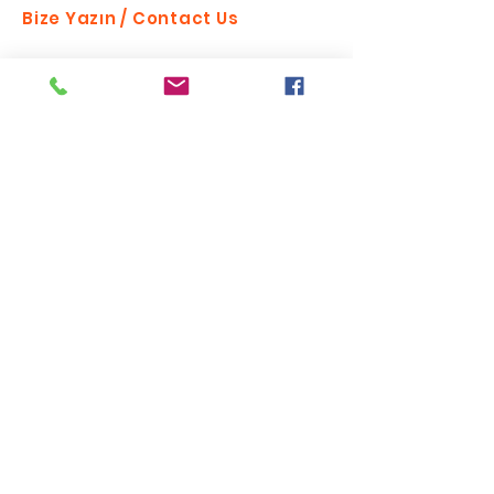
Bize Yazın / Contact Us
Send
Bizi takip edin
Listemize katılın