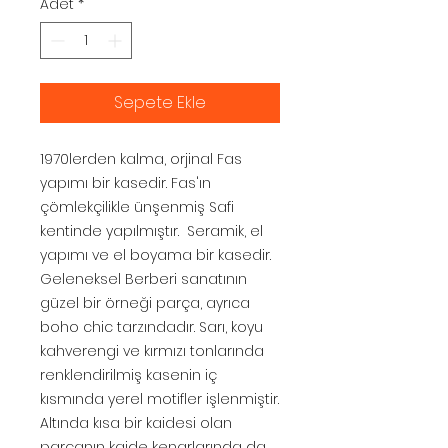
Adet
*
Sepete Ekle
1970lerden kalma, orjinal Fas
yapımı bir kasedir. Fas'ın
çömlekçilikle ünşenmiş Safi
kentinde yapılmıştır. Seramik, el
yapımı ve el boyama bir kasedir.
Geleneksel Berberi sanatının
güzel bir örneği parça, ayrıca
boho chic tarzındadır. Sarı, koyu
kahverengi ve kırmızı tonlarında
renklendirilmiş kasenin iç
kısmında yerel motifler işlenmiştir.
Altında kısa bir kaidesi olan
parçanın kaide kenarlarında da