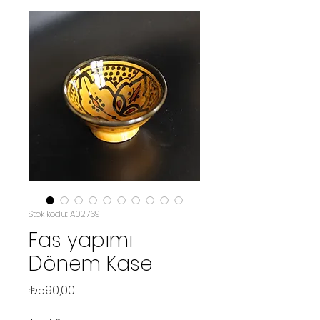
Stok kodu: A02769
Fas yapımı
Dönem Kase
Fiyat
₺590,00