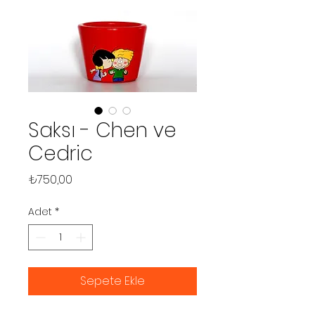
Saksı - Chen ve
Cedric
Fiyat
₺750,00
Adet
*
Sepete Ekle