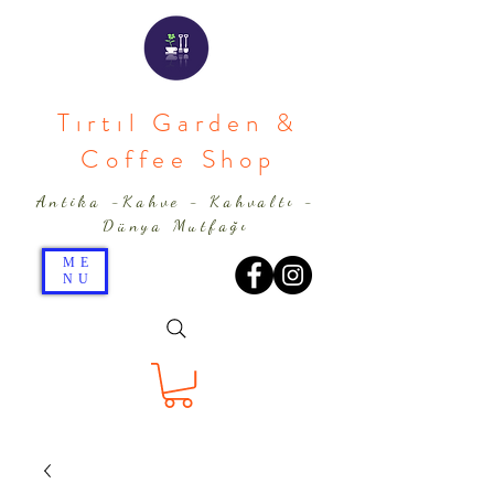
Tırtıl Garden &
Coffee Shop
Antika -Kahve - Kahvaltı -
Dünya Mutfağı
ME
NU