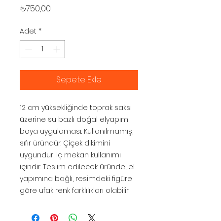
Fiyat
₺750,00
Adet
*
Sepete Ekle
12 cm yüksekliğinde toprak saksı
üzerine su bazlı doğal elyapımı
boya uygulaması. Kullanılmamış,
sıfır üründür. Çiçek dikimini
uygundur, iç mekan kullanımı
içindir. Teslim edilecek üründe, el
yapımına bağlı, resimdeki figüre
göre ufak renk farklılıkları olabilir.