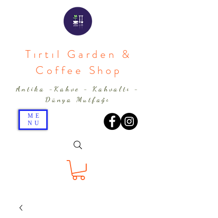
Tırtıl Garden &
Coffee Shop
Antika -Kahve - Kahvaltı -
Dünya Mutfağı
ME
NU