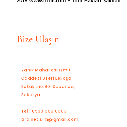
2018
www.tirtill.com
- Tüm Hakları Saklıdır
Bize Ulaşın
Yanık Mahallesi İzmit
Caddesi Üzeri Lekoşa
Sokak .no.90, Sapanca,
Sakarya
Tel : 0533 668 8009
tirtililetisim@gmail.com