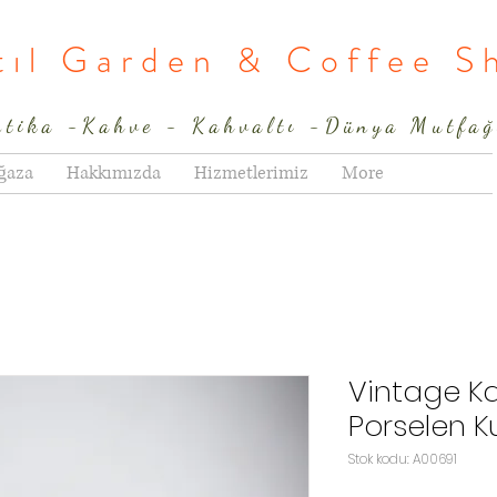
rtıl Garden & Coffee S
ntika -Kahve - Kahvaltı -Dünya Mutfağ
ğaza
Hakkımızda
Hizmetlerimiz
More
Vintage Ka
Porselen K
Stok kodu: A00691