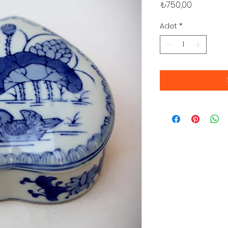
Fiyat
₺750,00
Adet
*