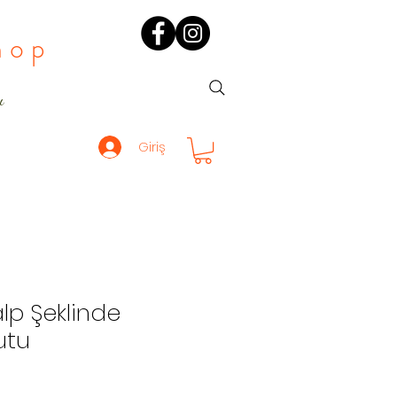
hop
ı
Giriş
lp Şeklinde
utu