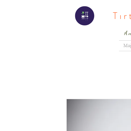
Tı
A
Ma