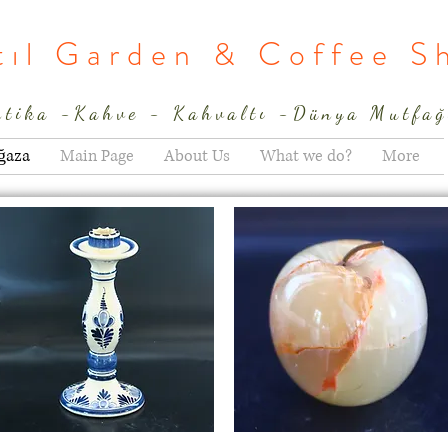
rtıl Garden & Coffee S
ntika -Kahve - Kahvaltı -Dünya Mutfağ
ğaza
Main Page
About Us
What we do?
More