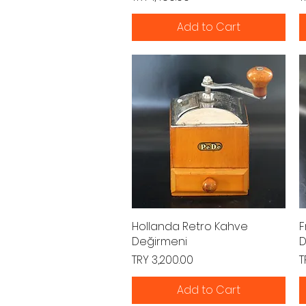
Add to Cart
Hollanda Retro Kahve
Quick View
F
Değirmeni
D
Price
P
TRY 3,200.00
T
Add to Cart