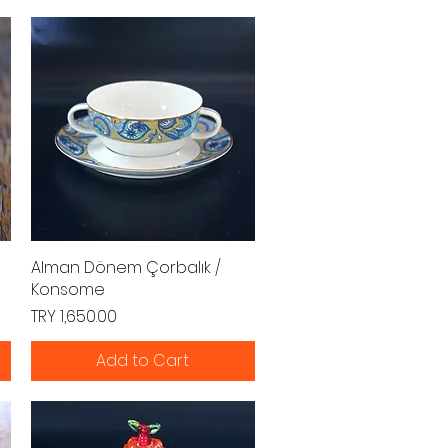
Alman Dönem Çorbalık /
Quick View
Konsome
Price
TRY 1,650.00
Add to Cart