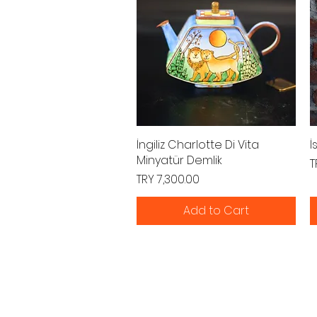
İngiliz Charlotte Di Vita
Quick View
İ
Minyatür Demlik
P
T
Price
TRY 7,300.00
Add to Cart