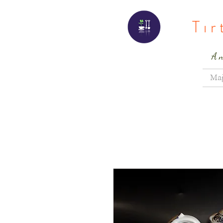
Tı
A
Ma