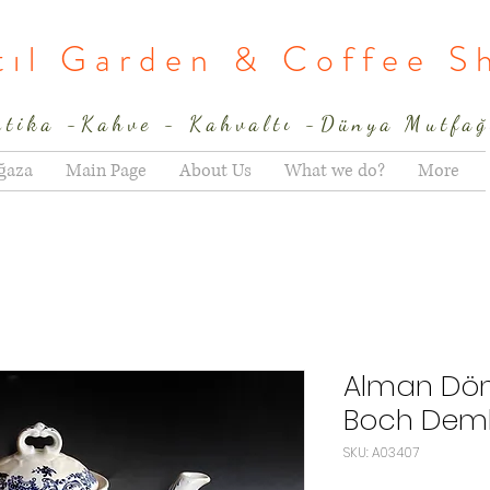
rtıl Garden & Coffee S
ntika -Kahve - Kahvaltı -Dünya Mutfağ
ğaza
Main Page
About Us
What we do?
More
Alman Dön
Boch Deml
SKU: A03407