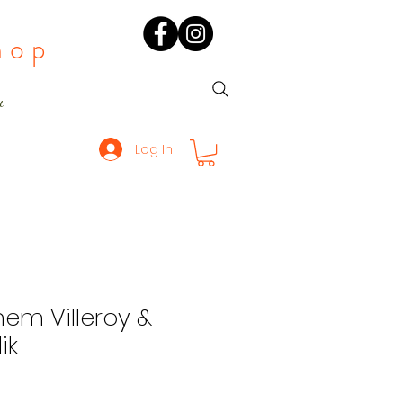
hop
ı
Log In
em Villeroy &
ik