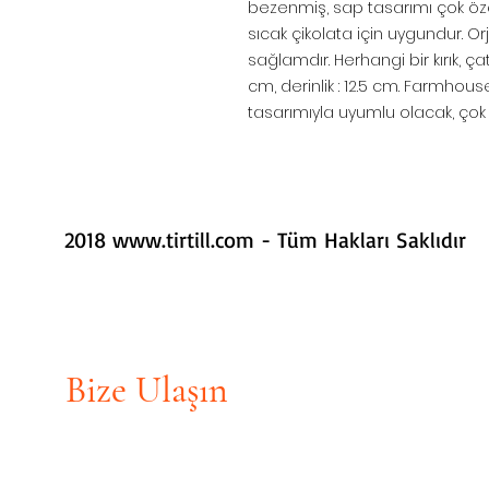
bezenmiş, sap tasarımı çok özel
sıcak çikolata için uygundur. Or
sağlamdır. Herhangi bir kırık, çatl
cm, derinlik : 12.5 cm. Farmhou
tasarımıyla uyumlu olacak, çok de
2018
www.tirtill.com
- Tüm Hakları Saklıdır
Bize Ulaşın