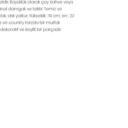
dir. Büyüklük olarak çay, kahve veya
jinal damgalı ve tektir. Temiz ve
ak, atık yoktur. Yükseklik : 19 cm, en : 22
se ve country tarzda bir mutfak
koratif ve keyifli bir parçadır.