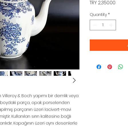
Price
TRY 2,350.00
Quantity
*
 Villeroy & Boch yapımı bir demlik veya
ük boydaki parça, opak porselenden
yapılmış parçanın üzeri lacivert-mavi
ştir. Kullanılan sırın kalitesine bağlı
anlıdır. Kapağının üzeri aynı desenlerle