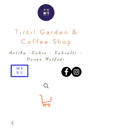
Tırtıl Garden &
Coffee Shop
Antika -Kahve - Kahvaltı -
Dünya Mutfağı
ME
NU