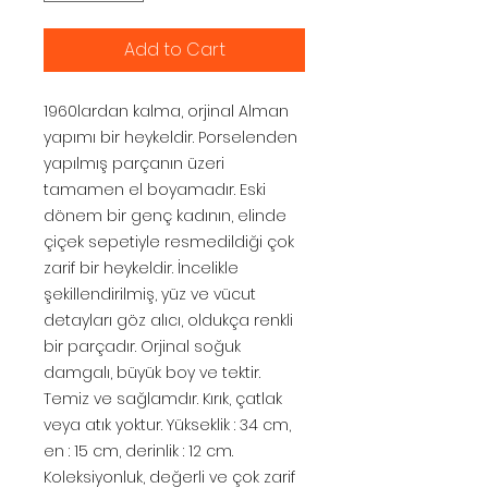
Add to Cart
1960lardan kalma, orjinal Alman
yapımı bir heykeldir. Porselenden
yapılmış parçanın üzeri
tamamen el boyamadır. Eski
dönem bir genç kadının, elinde
çiçek sepetiyle resmedildiği çok
zarif bir heykeldir. İncelikle
şekillendirilmiş, yüz ve vücut
detayları göz alıcı, oldukça renkli
bir parçadır. Orjinal soğuk
damgalı, büyük boy ve tektir.
Temiz ve sağlamdır. Kırık, çatlak
veya atık yoktur. Yükseklik : 34 cm,
en : 15 cm, derinlik : 12 cm.
Koleksiyonluk, değerli ve çok zarif