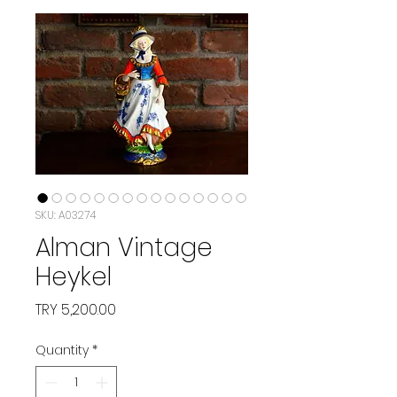
SKU: A03274
Alman Vintage
Heykel
Price
TRY 5,200.00
Quantity
*