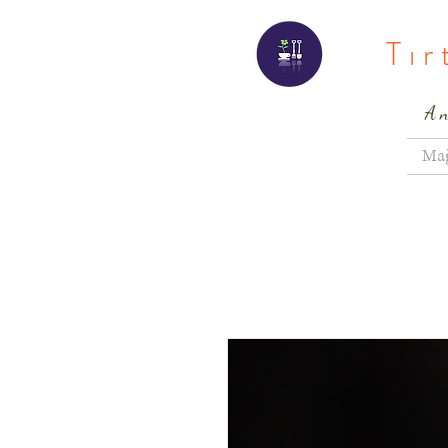
Tı
A
Ma