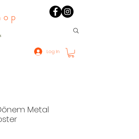
hop
ı
Log In
Dönem Metal
oster