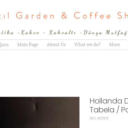
rtıl Garden & Coffee S
ntika -Kahve - Kahvaltı -Dünya Mutfağ
ğaza
Main Page
About Us
What we do?
More
Hollanda 
Tabela / P
SKU: A02901