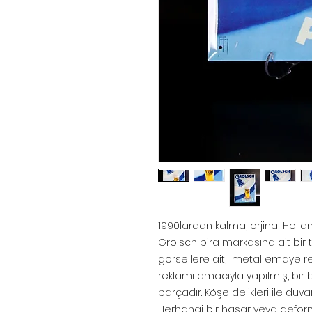
1990lardan kalma, orjinal Holla
Grolsch bira markasına ait bir t
görsellere ait, metal emaye re
reklamı amacıyla yapılmış, bir 
parçadır. Köşe delikleri ile duva
Herhangi bir hasar veya deforma