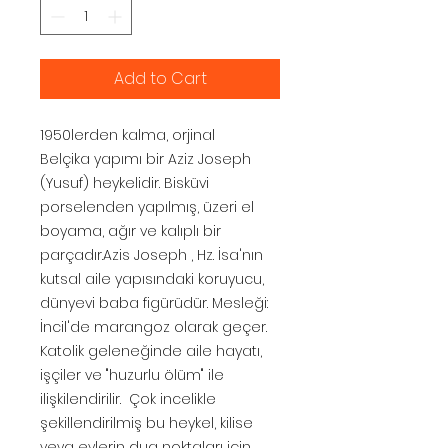
Add to Cart
1950lerden kalma, orjinal
Belçika yapımı bir Aziz Joseph
(Yusuf) heykelidir. Bisküvi
porselenden yapılmış, üzeri el
boyama, ağır ve kalıplı bir
parçadır.Azis Joseph , Hz. İsa'nın
kutsal aile yapısındaki koruyucu,
dünyevi baba figürüdür. Mesleği:
İncil'de marangoz olarak geçer.
Katolik geleneğinde aile hayatı,
işçiler ve "huzurlu ölüm" ile
ilişkilendirilir. Çok incelikle
şekillendirilmiş bu heykel, kilise
veya evlerin dua noktaları için