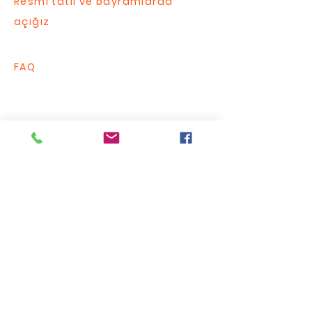
Resmi tatil ve bayramlarda
açığız
FAQ
Bize Yazın / Contact Us