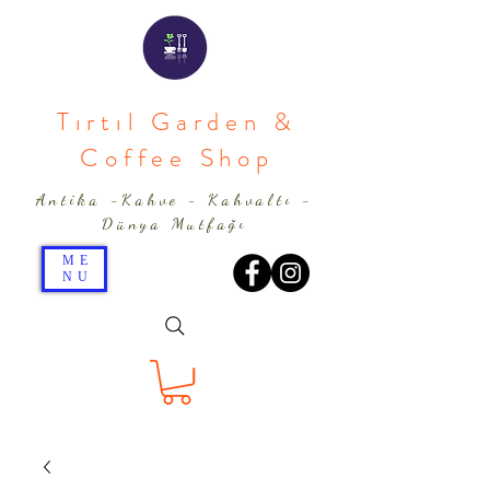
Tırtıl Garden &
Coffee Shop
Antika -Kahve - Kahvaltı -
Dünya Mutfağı
ME
NU