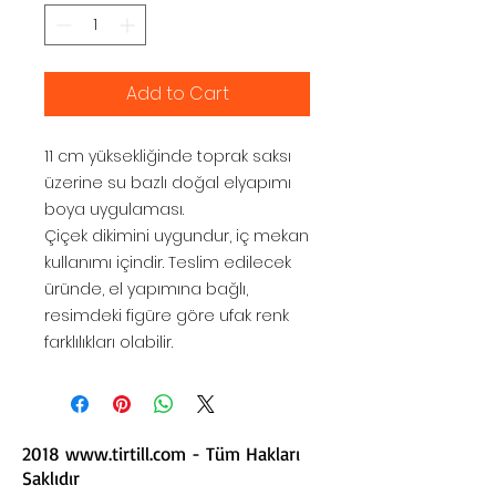
Add to Cart
11 cm yüksekliğinde toprak saksı
üzerine su bazlı doğal elyapımı
boya uygulaması.
Çiçek dikimini uygundur, iç mekan
kullanımı içindir. Teslim edilecek
üründe, el yapımına bağlı,
resimdeki figüre göre ufak renk
farklılıkları olabilir.
2018
www.tirtill.com
- Tüm Hakları
Saklıdır