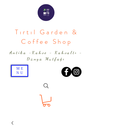
Tırtıl Garden &
Coffee Shop
Antika -Kahve - Kahvaltı -
Dünya Mutfağı
ME
NU