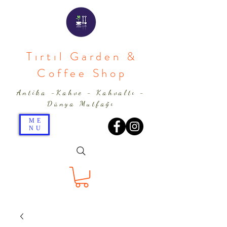
Tırtıl Garden &
Coffee Shop
Antika -Kahve - Kahvaltı -
Dünya Mutfağı
ME
NU