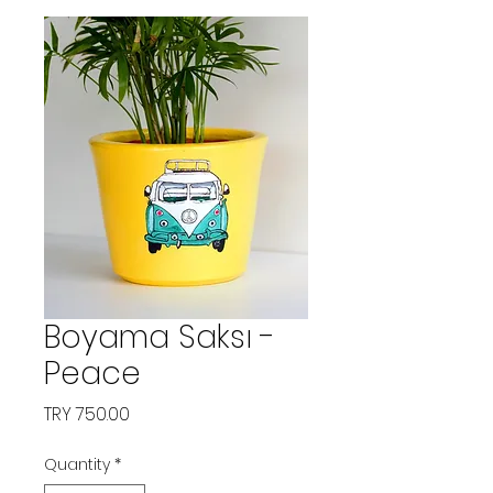
Boyama Saksı -
Peace
Price
TRY 750.00
Quantity
*