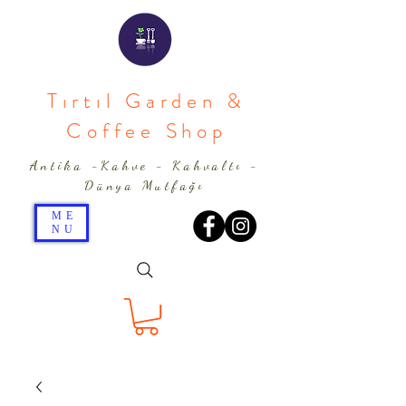
Tırtıl Garden &
Coffee Shop
Antika -Kahve - Kahvaltı -
Dünya Mutfağı
ME
NU