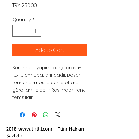
Price
TRY 250.00
Quantity
*
Add to Cart
Seramik el yapımı burç karosu-
10x 10 cm ebatlarındadır. Desen
renklendirmesi eldeki stoklara
göre farklı olabilir. Resimdeki renk
temsilidir.
2018
www.tirtill.com
- Tüm Hakları
Saklıdır