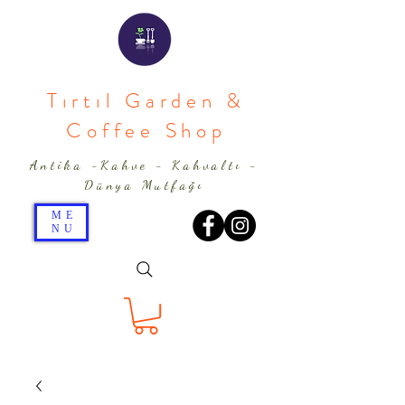
Tırtıl Garden &
Coffee Shop
Antika -Kahve - Kahvaltı -
Dünya Mutfağı
ME
NU