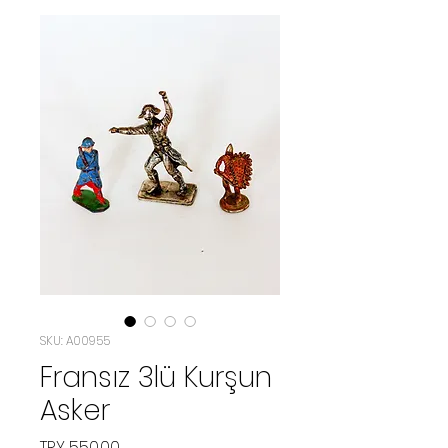
SKU: A00955
Fransız 3lü Kurşun
Asker
Price
TRY 550.00