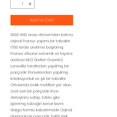
Add to Cart
1900-1910 arası dönemden kalma,
orjinal Fransız yapımı bir tabaktır.
1700 lerde üretime başlamış
Fransız efsane seramik ve fayans
üreticisi K&G (Keller-Guerrin)
Luneville tarafından yapılmış bir
parçadır. Porselenden yapılmış
koleksiyonluk ve şık bir tabaktır.
Ortasında balık motifleri yer alan,
özel seri bir parçadır. İnce
detaylara sahip, tablo gibi
işlenmiş tabağın kenar kısmı
dalga formlu kabartmadır. Orjinal
damgalı bir parçadır. Tektir. Kırık,