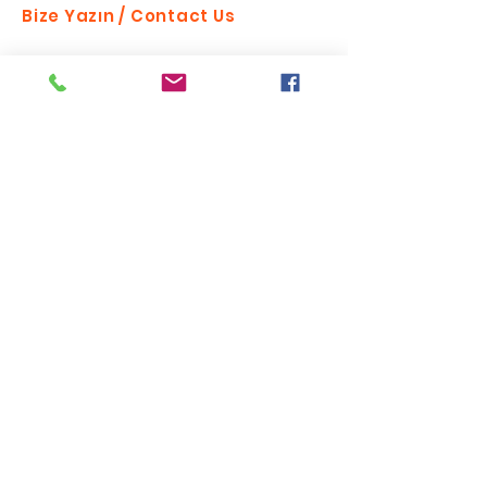
Bize Yazın / Contact Us
Send
Bizi takip edin
Listemize katılın