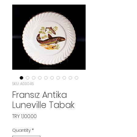
SKU: A03045
Fransız Antika
Luneville Tabak
Price
TRY 1,100.00
Quantity
*