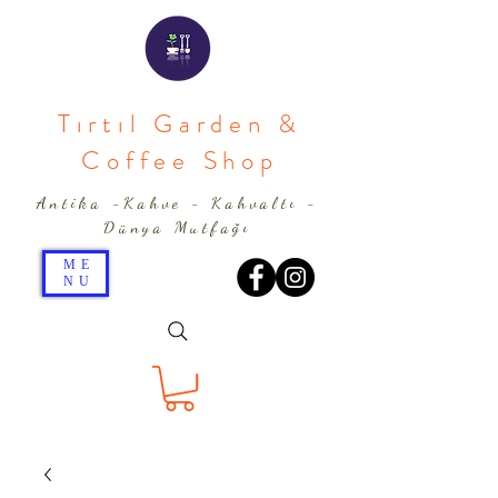
Tırtıl Garden &
Coffee Shop
Antika -Kahve - Kahvaltı -
Dünya Mutfağı
ME
NU