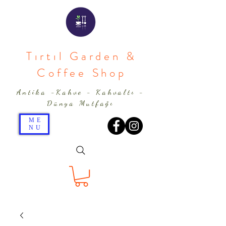
Tırtıl Garden &
Coffee Shop
Antika -Kahve - Kahvaltı -
Dünya Mutfağı
ME
NU