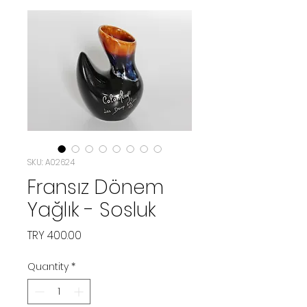
SKU: A02624
Fransız Dönem
Yağlık - Sosluk
Price
TRY 400.00
Quantity
*