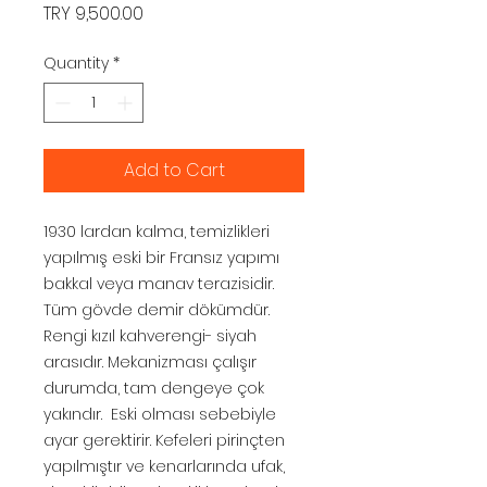
Price
TRY 9,500.00
Quantity
*
Add to Cart
1930 lardan kalma, temizlikleri
yapılmış eski bir Fransız yapımı
bakkal veya manav terazisidir.
Tüm gövde demir dökümdür.
Rengi kızıl kahverengi- siyah
arasıdır. Mekanizması çalışır
durumda, tam dengeye çok
yakındır. Eski olması sebebiyle
ayar gerektirir. Kefeleri pirinçten
yapılmıştır ve kenarlarında ufak,