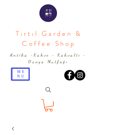
Tırtıl Garden &
Coffee Shop
Antika -Kahve - Kahvaltı -
Dünya Mutfağı
ME
NU