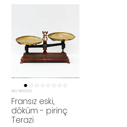
SKU: M00022
Fransız eski,
döküm - pirinç
Terazi