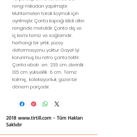
rengi mikadan yapılmıştır.
Muhtemelen tarak koymak için
ayrılmıştır. Çanta kapağı kilidi altın
renginde metaldir. Çanta dış ve
iç kısmı temiz ve sağlamdır,
herhangi bir yırtık, yüzey
deformasyonu yoktur. Gayet İyi
korunmuş bu retro çanta tektir.
Çanta ebatı : en : 23.5 cm, derinlik :
13.5 cm, yükseklik : 6 cm. Temiz
kalmış, koleksiyonluk, güzel bir
dönem parçadır.
2018
www.tirtill.com
- Tüm Hakları
Saklıdır