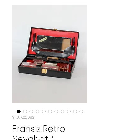
SKU: A02093
Fransız Retro
Seyahat /