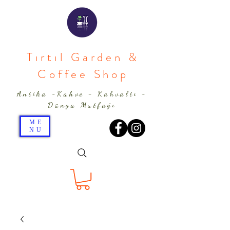
Tırtıl Garden &
Coffee Shop
Antika -Kahve - Kahvaltı -
Dünya Mutfağı
ME
NU