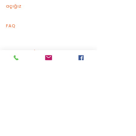
açığız
FAQ
Bize Yazın / Contact Us