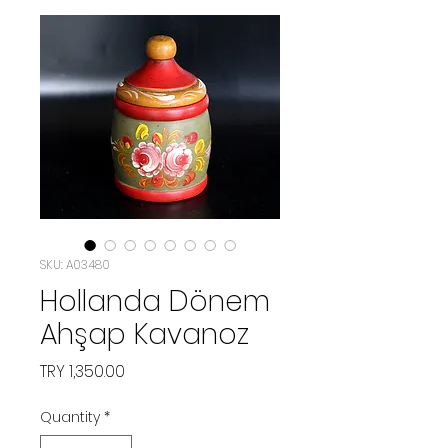
SKU: A03480
Hollanda Dönem
Ahşap Kavanoz
Price
TRY 1,350.00
Quantity
*