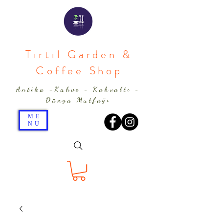
Tırtıl Garden &
Coffee Shop
Antika -Kahve - Kahvaltı -
Dünya Mutfağı
ME
NU