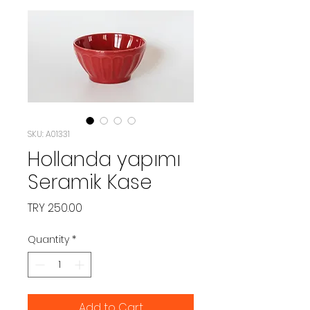
SKU: A01331
Hollanda yapımı
Seramik Kase
Price
TRY 250.00
Quantity
*
Add to Cart