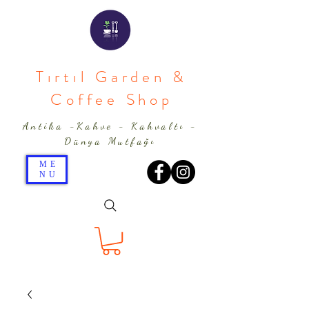
Tırtıl Garden &
Coffee Shop
Antika -Kahve - Kahvaltı -
Dünya Mutfağı
ME
NU