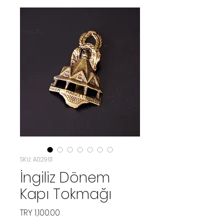
SKU: A02961
İngiliz Dönem
Kapı Tokmağı
Price
TRY 1,100.00