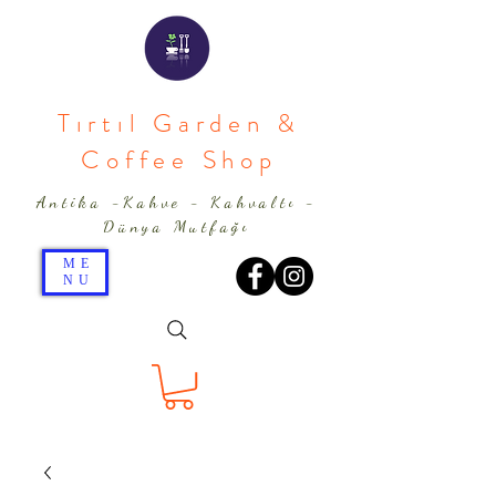
Tırtıl Garden &
Coffee Shop
Antika -Kahve - Kahvaltı -
Dünya Mutfağı
ME
NU